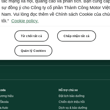
tác mạng xã hội, quảng cáo và phân tích. Bạn cung cấ
Show
sự đồng ý cho Công ty cổ phần Thành Công Motor Việt
Nam. Vui lòng đọc thêm về Chính sách Cookie của ch
tôi."
Cookie policy.
Từ chối tất cả
Chấp nhận tất cả
Quản lý Cookies
Biểu mẫu liên hệ
koda
Hỗ trợ chủ xe
hương hiệu
Đặt lịch bảo dưỡng
 Škoda
Chiến dịch triệu hồi
a Auto
Dịch vụ & bảo dưỡng