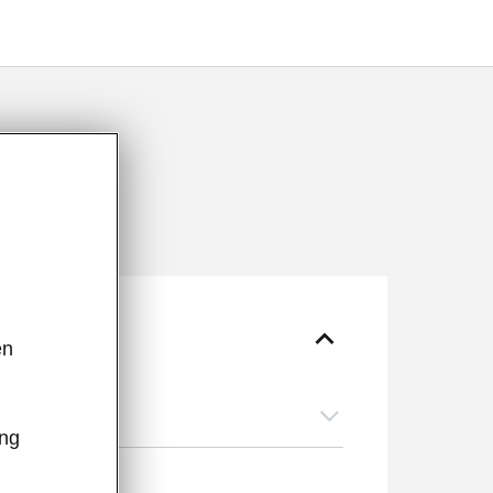
ên
,
guage
ông