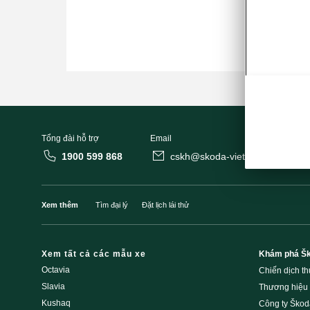
Tổng đài hỗ trợ
Email
1900 599 868
cskh@skoda-vietnam.vn
Xem thêm
Tìm đại lý
Đặt lịch lái thử
Xem tất cả các mẫu xe
Khám phá Š
Octavia
Chiến dịch t
Slavia
Thương hiệu
Kushaq
Công ty Škod