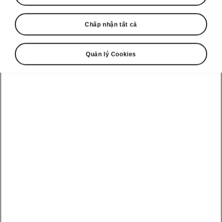
Chấp nhận tất cả
Language
Quản lý Cookies
Show
Tổng đài hỗ trợ
1900 599 868
Email
cskh@skoda-vietnam.vn