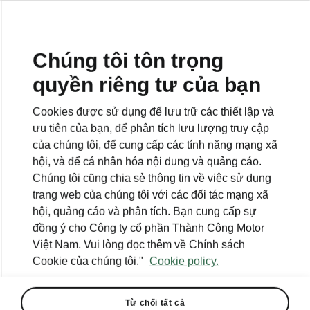
VI
Chúng tôi tôn trọng
quyền riêng tư của bạn
BACK TO MODELS
Cookies được sử dụng để lưu trữ các thiết lập và
ưu tiên của bạn, để phân tích lưu lượng truy cập
Octavia I - Manuals
của chúng tôi, để cung cấp các tính năng mạng xã
hội, và để cá nhân hóa nội dung và quảng cáo.
Chúng tôi cũng chia sẻ thông tin về việc sử dụng
Search parameters
trang web của chúng tôi với các đối tác mạng xã
hội, quảng cáo và phân tích. Bạn cung cấp sự
Production period
đồng ý cho Công ty cổ phần Thành Công Motor
2003/8
Việt Nam. Vui lòng đọc thêm về Chính sách
Cookie của chúng tôi."
Cookie policy.
Từ chối tất cả
Language