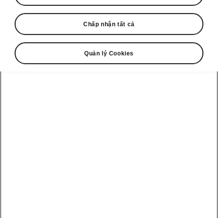
Chấp nhận tất cả
Show
Quản lý Cookies
Tổng đài hỗ trợ
1900 599 868
Email
cskh@skoda-vietnam.vn
Biểu mẫu liên hệ