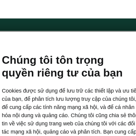
Biểu mẫu liên hệ
Chúng tôi tôn trọng
quyền riêng tư của bạn
koda
Hỗ trợ chủ xe
Cookies được sử dụng để lưu trữ các thiết lập và ưu ti
hương hiệu
Đặt lịch bảo dưỡng
 Škoda
Chiến dịch triệu hồi
của bạn, để phân tích lưu lượng truy cập của chúng tôi
a Auto
Dịch vụ & bảo dưỡng
để cung cấp các tính năng mạng xã hội, và để cá nhân
a
Chính sách bảo hành
hóa nội dung và quảng cáo. Chúng tôi cũng chia sẻ th
các mẫu xe Škoda
Tìm trung tâm dịch vụ
tin về việc sử dụng trang web của chúng tôi với các đối
tác mạng xã hội, quảng cáo và phân tích. Bạn cung cấ
húng tôi