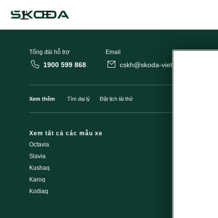
VI
Tổng đài hỗ trợ
Email
1900 599 868
cskh@skoda-vietnam.vn
Xem thêm
Tìm đại lý
Đặt lịch lái thử
Xem tất cả các mẫu xe
Khám phá Š
Octavia
Chiến dịch t
Slavia
Thương hiệu
Kushaq
Công ty Škod
Karoq
Lịch sử Škod
Kodiaq
An toàn của 
Về chúng tôi
Liên hệ với c