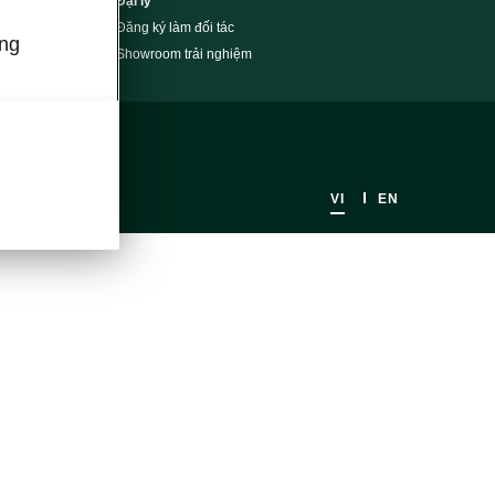
Đại lý
Đăng ký làm đối tác
úng
Showroom trải nghiệm
VI
EN