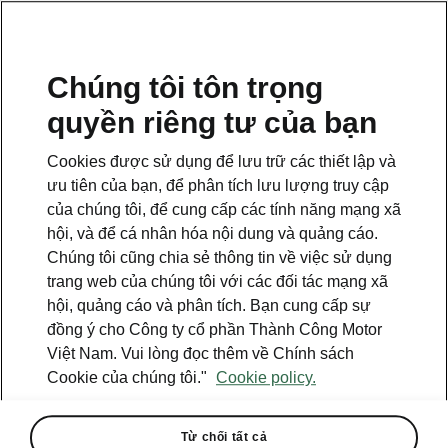
VI
Chúng tôi tôn trọng
Tổng đài hỗ trợ
quyền riêng tư của bạn
1900 599 868
Cookies được sử dụng để lưu trữ các thiết lập và
Email
ưu tiên của bạn, để phân tích lưu lượng truy cập
cskh@skoda-vietnam.vn
của chúng tôi, để cung cấp các tính năng mạng xã
hội, và để cá nhân hóa nội dung và quảng cáo.
Biểu mẫu liên hệ
Chúng tôi cũng chia sẻ thông tin về việc sử dụng
trang web của chúng tôi với các đối tác mạng xã
hội, quảng cáo và phân tích. Bạn cung cấp sự
đồng ý cho Công ty cổ phần Thành Công Motor
Việt Nam. Vui lòng đọc thêm về Chính sách
Cookie của chúng tôi."
Cookie policy.
Xem thêm
Tìm đại lý
Từ chối tất cả