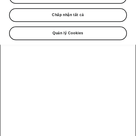
Đặt lịch lái thử
Chấp nhận tất cả
Quản lý Cookies
Xem tất cả
Khám phá
Hỗ trợ chủ xe
Ưu đãi & tài
Škoda
chính
các mẫu xe
Đặt lịch bảo
Chiến dịch
dưỡng
Tài liệu giới thiệu
Octavia
thương hiệu
Chiến dịch triệu
Công cụ tính
Slavia
Thương hiệu
hồi
toán mua xe
Škoda
Škoda
Kushaq
Dịch vụ & bảo
Công ty Škoda
dưỡng
Ưu đãi hấp dẫn
Karoq
Auto
hiện tại
Chính sách bảo
Kodiaq
Lịch sử Škoda
hành
Tin tức mới từ
Škoda Việt Nam
An toàn của các
Tìm trung tâm
mẫu xe Škoda
dịch vụ
Tin tuyển dụng
Về chúng tôi
Liên hệ với