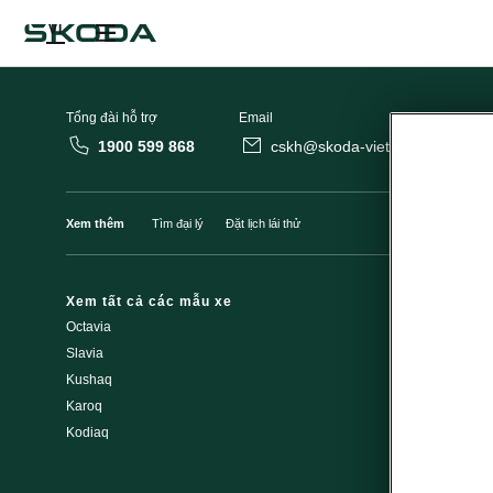
VI
Tổng đài hỗ trợ
Email
1900 599 868
cskh@skoda-vietnam.vn
Xem thêm
Tìm đại lý
Đặt lịch lái thử
Xem tất cả các mẫu xe
Khám phá Š
Octavia
Chiến dịch t
Slavia
Thương hiệu
Kushaq
Công ty Škod
Karoq
Lịch sử Škod
Kodiaq
An toàn của 
Về chúng tôi
Liên hệ với c