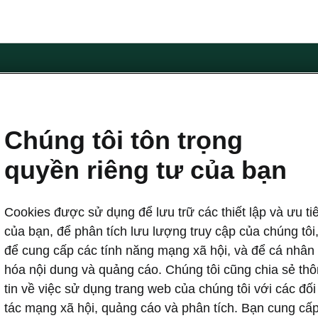
Biểu mẫu liên hệ
Chúng tôi tôn trọng
quyền riêng tư của bạn
koda
Hỗ trợ chủ xe
Cookies được sử dụng để lưu trữ các thiết lập và ưu ti
hương hiệu
Đặt lịch bảo dưỡng
 Škoda
Chiến dịch triệu hồi
của bạn, để phân tích lưu lượng truy cập của chúng tôi
a Auto
Dịch vụ & bảo dưỡng
để cung cấp các tính năng mạng xã hội, và để cá nhân
a
Chính sách bảo hành
hóa nội dung và quảng cáo. Chúng tôi cũng chia sẻ th
các mẫu xe Škoda
Tìm trung tâm dịch vụ
tin về việc sử dụng trang web của chúng tôi với các đối
tác mạng xã hội, quảng cáo và phân tích. Bạn cung cấ
húng tôi