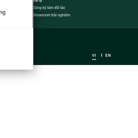
Đại lý
Đăng ký làm đối tác
úng
Showroom trải nghiệm
VI
EN