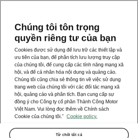
VI
Chúng tôi tôn trọng
quyền riêng tư của bạn
This page is a supplementary page of the opening page.
Click the button to get back.
Cookies được sử dụng để lưu trữ các thiết lập và
ưu tiên của bạn, để phân tích lưu lượng truy cập
Get back to the opening page.
của chúng tôi, để cung cấp các tính năng mạng xã
hội, và để cá nhân hóa nội dung và quảng cáo.
Chúng tôi cũng chia sẻ thông tin về việc sử dụng
trang web của chúng tôi với các đối tác mạng xã
hội, quảng cáo và phân tích. Bạn cung cấp sự
đồng ý cho Công ty cổ phần Thành Công Motor
Việt Nam. Vui lòng đọc thêm về Chính sách
Cookie của chúng tôi."
Cookie policy.
Từ chối tất cả