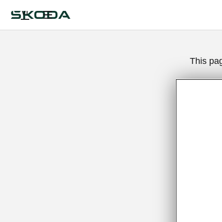
VI
This pa