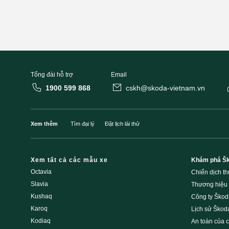
Tổng đài hỗ trợ
Email
1900 599 868
cskh@skoda-vietnam.vn
Xem thêm
Tìm đại lý
Đặt lịch lái thử
Xem tất cả các mẫu xe
Khám phá Š
Octavia
Chiến dịch t
Slavia
Thương hiệu
Kushaq
Công ty Škod
Karoq
Lịch sử Škod
Kodiaq
An toàn của 