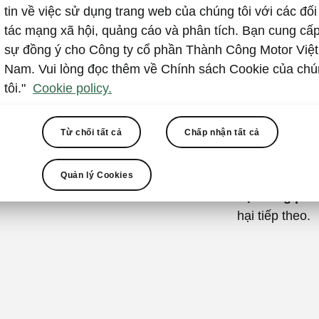
Hệ thốn
tin về việc sử dụng trang web của chúng tôi với các đối
(MKB)
tác mạng xã hội, quảng cáo và phân tích. Bạn cung cấ
sự đồng ý cho Công ty cổ phần Thành Công Motor Việt
Trong trường h
Nam. Vui lòng đọc thêm về Chính sách Cookie của ch
hoạt, xe vẫn c
tôi."
Cookie policy.
tiếp theo. Khi
collision Brak
Từ chối tất cả
Chấp nhận tất cả
trạng thái d
hoàn
. Hệ thố
Quản lý Cookies
đa va chạm – 
hệ thống pha
hại tiếp theo.