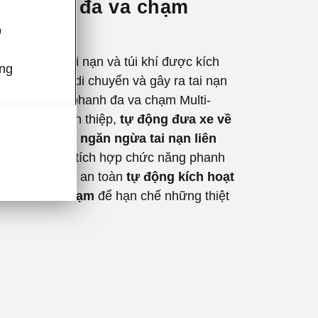
g phanh đa va chạm
p
ợp xe gặp tai nạn và túi khí được kích
úng
ó thể tiếp tục di chuyển và gây ra tai nạn
 đó, hệ thống phanh đa va chạm Multi-
e (MKB) sẽ can thiệp,
tự động đưa xe về
ừng hẳn nhằm ngăn ngừa tai nạn liên
ng ESC được tích hợp chức năng phanh
một tính năng an toàn
tự động kích hoạt
nh sau va chạm
để hạn chế những thiệt