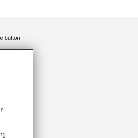
e button
ên
,
nh khi lái xe
ông