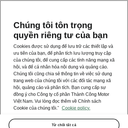
VI
Chúng tôi tôn trọng
quyền riêng tư của bạn
This page is a supplementary page of the opening page.
Click the button to get back.
Cookies được sử dụng để lưu trữ các thiết lập và
ưu tiên của bạn, để phân tích lưu lượng truy cập
Get back to the opening page.
của chúng tôi, để cung cấp các tính năng mạng xã
hội, và để cá nhân hóa nội dung và quảng cáo.
Chúng tôi cũng chia sẻ thông tin về việc sử dụng
trang web của chúng tôi với các đối tác mạng xã
hội, quảng cáo và phân tích. Bạn cung cấp sự
đồng ý cho Công ty cổ phần Thành Công Motor
Việt Nam. Vui lòng đọc thêm về Chính sách
Cookie của chúng tôi."
Cookie policy.
Từ chối tất cả