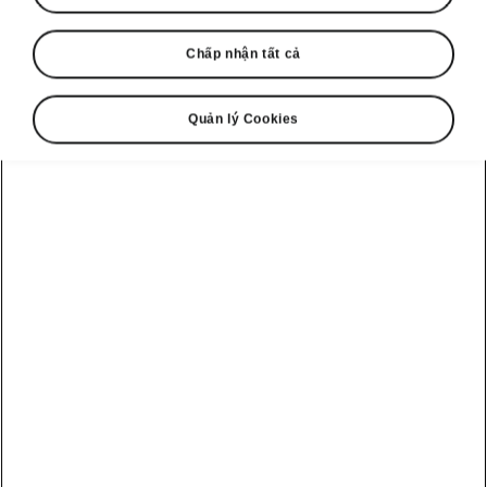
Chấp nhận tất cả
Quản lý Cookies
Škoda Karoq Sportline – Thiết kế
Cuốn hút ngay từ ánh nhìn
đầu tiên
Điểm khiến Karoq Sportline trở nên mê hoặc
chính là cụm đèn pha LED Matrix hiện đại.