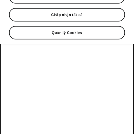
Chấp nhận tất cả
Quản lý Cookies
Škoda Karoq Sportline – Hỗ trợ an toàn
Front Assist & Hỗ trợ đánh
lái tránh va chạm
Front Assist là hệ thống cảnh báo va chạm giúp
giảm thiểu nguy cơ tai nạn. Khi nhận thấy va