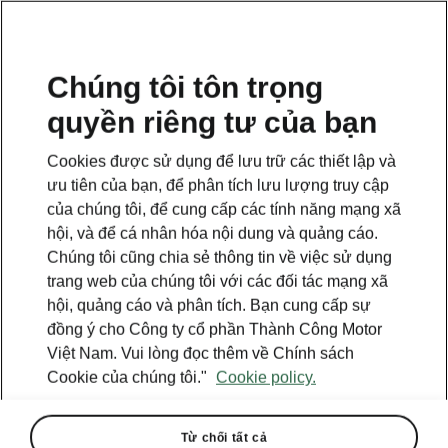
VI
Chúng tôi tôn trọng
quyền riêng tư của bạn
This page is a supplementary page of the opening page.
Click the button to get back.
Cookies được sử dụng để lưu trữ các thiết lập và
ưu tiên của bạn, để phân tích lưu lượng truy cập
Get back to the opening page.
của chúng tôi, để cung cấp các tính năng mạng xã
hội, và để cá nhân hóa nội dung và quảng cáo.
Chúng tôi cũng chia sẻ thông tin về việc sử dụng
trang web của chúng tôi với các đối tác mạng xã
hội, quảng cáo và phân tích. Bạn cung cấp sự
đồng ý cho Công ty cổ phần Thành Công Motor
Việt Nam. Vui lòng đọc thêm về Chính sách
Cookie của chúng tôi."
Cookie policy.
Từ chối tất cả