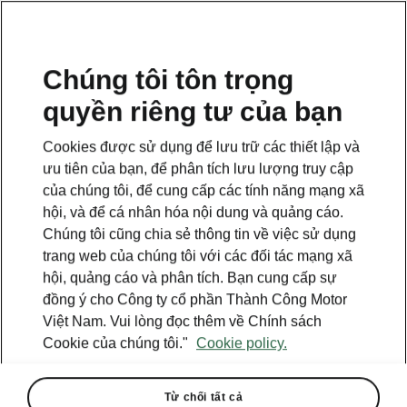
VI
Chúng tôi tôn trọng
quyền riêng tư của bạn
This page is a supplementary page of the opening page.
Click the button to get back.
Cookies được sử dụng để lưu trữ các thiết lập và
ưu tiên của bạn, để phân tích lưu lượng truy cập
Get back to the opening page.
của chúng tôi, để cung cấp các tính năng mạng xã
hội, và để cá nhân hóa nội dung và quảng cáo.
Chúng tôi cũng chia sẻ thông tin về việc sử dụng
trang web của chúng tôi với các đối tác mạng xã
hội, quảng cáo và phân tích. Bạn cung cấp sự
đồng ý cho Công ty cổ phần Thành Công Motor
Việt Nam. Vui lòng đọc thêm về Chính sách
Cookie của chúng tôi."
Cookie policy.
Từ chối tất cả