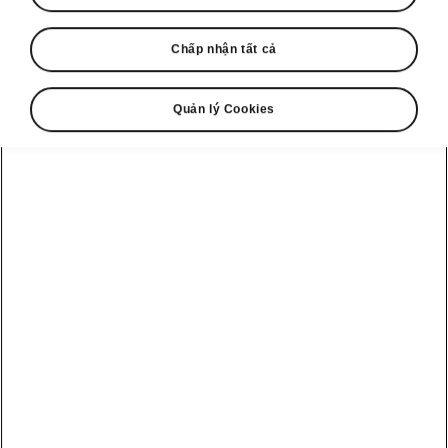
Chấp nhận tất cả
Quản lý Cookies
Škoda Karoq – Khoang hành lý linh hoạt
Các tiện ích cốp sau
Đúng với phong cách thực dụng đặc trưng của
Škoda, khoang hành lý của Karoq cũng được
trang bị nhiều tính năng hữu ích. Đồ đạc có thể
được cố định trong cốp bằng các chốt chặn