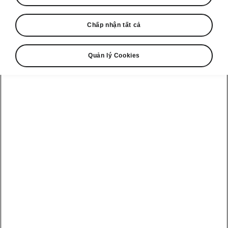
Chấp nhận tất cả
Quản lý Cookies
Các tính năng off-road của Škoda Karoq
Khả năng khám phá
Khi rời khỏi những cung đường nhựa, bạn
không cần phải bận tâm tìm chỗ đỗ xe. Với
khoảng sáng gầm xe lớn, hệ dẫn động 4×4
thông minh, thân xe có độ cứng vững cao cùng