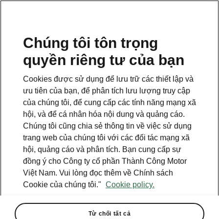
VI
Chúng tôi tôn trọng
quyền riêng tư của bạn
This page is a supplementary page of the opening page.
Click the button to get back.
Cookies được sử dụng để lưu trữ các thiết lập và
ưu tiên của bạn, để phân tích lưu lượng truy cập
Get back to the opening page.
của chúng tôi, để cung cấp các tính năng mạng xã
hội, và để cá nhân hóa nội dung và quảng cáo.
Chúng tôi cũng chia sẻ thông tin về việc sử dụng
trang web của chúng tôi với các đối tác mạng xã
hội, quảng cáo và phân tích. Bạn cung cấp sự
đồng ý cho Công ty cổ phần Thành Công Motor
Việt Nam. Vui lòng đọc thêm về Chính sách
Cookie của chúng tôi."
Cookie policy.
Từ chối tất cả