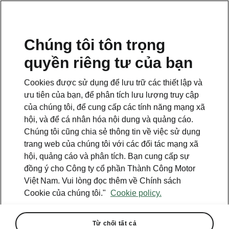
VI
Chúng tôi tôn trọng
quyền riêng tư của bạn
This page is a supplementary page of the opening page.
Click the button to get back.
Cookies được sử dụng để lưu trữ các thiết lập và
ưu tiên của bạn, để phân tích lưu lượng truy cập
Get back to the opening page.
của chúng tôi, để cung cấp các tính năng mạng xã
hội, và để cá nhân hóa nội dung và quảng cáo.
Chúng tôi cũng chia sẻ thông tin về việc sử dụng
trang web của chúng tôi với các đối tác mạng xã
hội, quảng cáo và phân tích. Bạn cung cấp sự
đồng ý cho Công ty cổ phần Thành Công Motor
Việt Nam. Vui lòng đọc thêm về Chính sách
Cookie của chúng tôi."
Cookie policy.
Từ chối tất cả