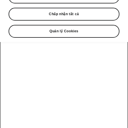
Chấp nhận tất cả
Quản lý Cookies
Kodiaq Sportline – Khoang hành lý
Bộ phụ kiện cố định hành lý
Theo phong cách đặc trưng của Škoda,
khoang hành lý của Kodiaq mang đến những
giải pháp vô cùng tiện dụng.
Đồ vật có thể
được cố định chắc chắn
trong khoang hành