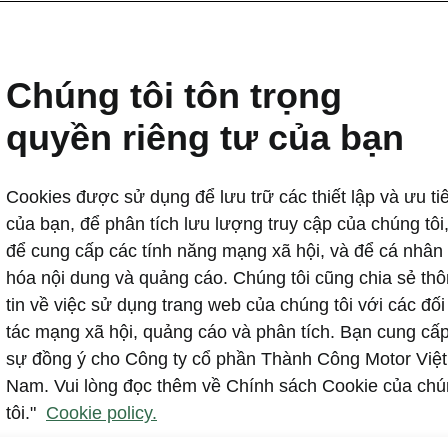
Škoda Việt Nam tại các sự
tháng 7
Chúng tôi tôn trọng
2024-07-19T04:58:12+00:00
quyền riêng tư của bạn
Vào ngày 13 và 14 tháng 7 năm 2024, Škoda Việt Nam t
VNExpress Marathon Đà Nẵng Midnight 2024 và Fun W
Cookies được sử dụng để lưu trữ các thiết lập và ưu ti
2024. Với tư cách nhà tài trợ vàng giải chạy và đơn vị tr
của bạn, để phân tích lưu lượng truy cập của chúng tôi
thương hiệu giới thiệu hai mẫu Karoq và Kodiaq cùng tr
để cung cấp các tính năng mạng xã hội, và để cá nhân
Škoda dẫn dắt đêm chạy với Karoq, tổ chức Škoda Exp
hóa nội dung và quảng cáo. Chúng tôi cũng chia sẻ th
động, đồng thời vận hành đội lái thử lớn tại Fun Wheel
tin về việc sử dụng trang web của chúng tôi với các đối
từ khách hàng.
tác mạng xã hội, quảng cáo và phân tích. Bạn cung cấ
sự đồng ý cho Công ty cổ phần Thành Công Motor Việt
Nam. Vui lòng đọc thêm về Chính sách Cookie của ch
tôi."
Cookie policy.