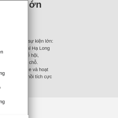
 kiện lớn
ham gia hai sự kiện lớn:
heels Festival Hạ Long
ên
ưng bày tại lễ hội,
,
ải nghiệm tại chỗ.
o trưng bày xe và hoạt
ông
s, nhận phản hồi tích cực
p
úng