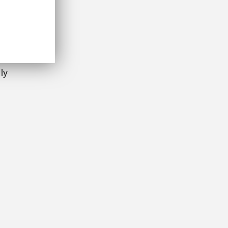
ng
ly