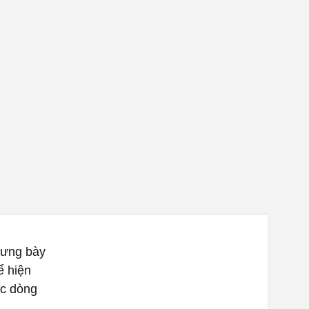
rưng bày
ể hiện
ác dòng