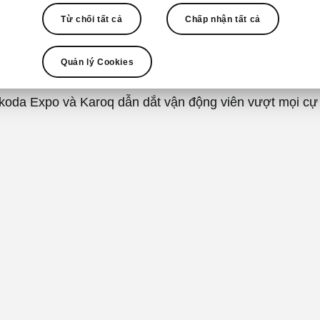
ường chạy đêm Đà Nẵ
Từ chối tất cả
Chấp nhận tất cả
cùng Skoda Karoq
Quản lý Cookies
koda Expo và Karoq dẫn dắt vận động viên vượt mọi cự 