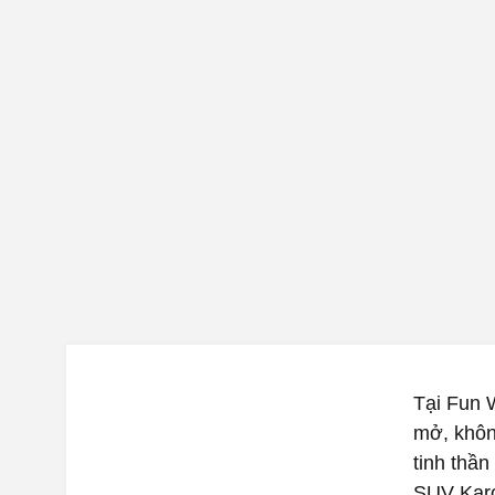
Tại Fun 
mở, khôn
tinh thần
SUV Karo