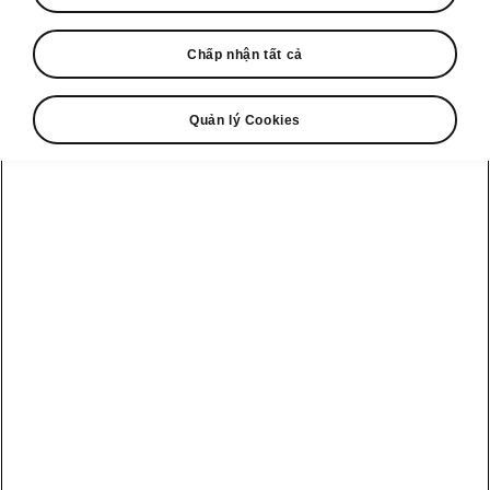
Tìm hiểu thêm
Chấp nhận tất cả
Áp dụng từ 2026-08-01T02:50:20.297+00:00 đến 2026-08-
31T02:50:00+00:00
Quản lý Cookies
ENDED
Ưu đãi lãi suất chỉ từ 4.5%/năm