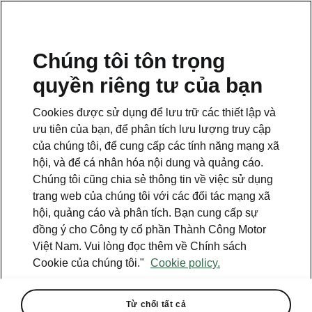
VI
Chúng tôi tôn trọng
Tổng đài hỗ trợ
quyền riêng tư của bạn
1900 599 868
Cookies được sử dụng để lưu trữ các thiết lập và
Email
ưu tiên của bạn, để phân tích lưu lượng truy cập
cskh@skoda-vietnam.vn
của chúng tôi, để cung cấp các tính năng mạng xã
hội, và để cá nhân hóa nội dung và quảng cáo.
Biểu mẫu liên hệ
Chúng tôi cũng chia sẻ thông tin về việc sử dụng
trang web của chúng tôi với các đối tác mạng xã
hội, quảng cáo và phân tích. Bạn cung cấp sự
đồng ý cho Công ty cổ phần Thành Công Motor
Việt Nam. Vui lòng đọc thêm về Chính sách
Cookie của chúng tôi."
Cookie policy.
Xem thêm
Tìm đại lý
Từ chối tất cả