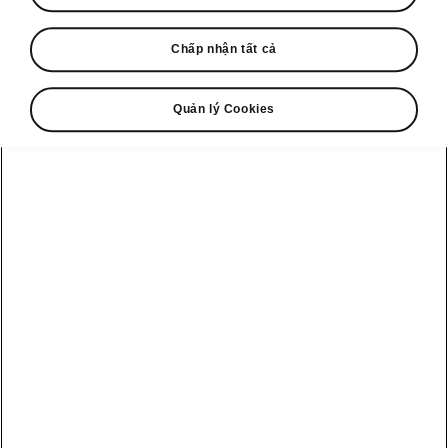
Đặt lịch lái thử
Chấp nhận tất cả
Quản lý Cookies
Xem tất cả
Khám phá
Hỗ trợ chủ xe
Ưu đãi & tài
Škoda
chính
các mẫu xe
Đặt lịch bảo
Chiến dịch
dưỡng
Tài liệu giới thiệu
Octavia
thương hiệu
Chiến dịch triệu
Công cụ tính
Slavia
Thương hiệu
hồi
toán mua xe
Škoda
Škoda
Kushaq
Dịch vụ & bảo
Công ty Škoda
dưỡng
Ưu đãi hấp dẫn
Karoq
Auto
hiện tại
Chính sách bảo
Kodiaq
Lịch sử Škoda
hành
Tin tức mới từ
Škoda Việt Nam
An toàn của các
Tìm trung tâm
mẫu xe Škoda
dịch vụ
Tin tuyển dụng
Về chúng tôi
Liên hệ với