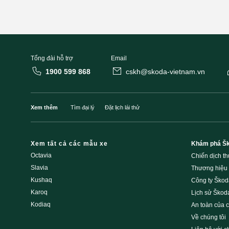
Tổng đài hỗ trợ
Email
1900 599 868
cskh@skoda-vietnam.vn
Xem thêm
Tìm đại lý
Đặt lịch lái thử
Xem tất cả các mẫu xe
Khám phá Š
Octavia
Chiến dịch t
Slavia
Thương hiệu
Kushaq
Công ty Škod
Karoq
Lịch sử Škod
Kodiaq
An toàn của 
Về chúng tôi