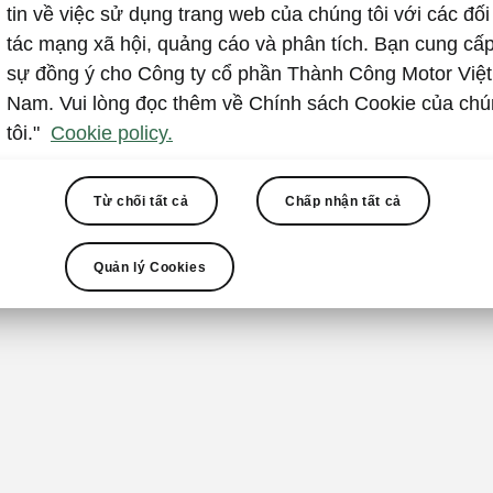
Hệ thống
tin về việc sử dụng trang web của chúng tôi với các đối
tác mạng xã hội, quảng cáo và phân tích. Bạn cung cấ
Tất cả các mẫ
sự đồng ý cho Công ty cổ phần Thành Công Motor Việt
ghế trẻ em th
Nam. Vui lòng đọc thêm về Chính sách Cookie của ch
ghế trẻ em dễ
tôi."
Cookie policy.
định chắc chắ
bởi
khung Iso
Từ chối tất cả
Chấp nhận tất cả
lý và trên gh
sự xoay của 
Quản lý Cookies