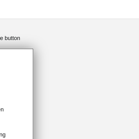
e button
ên
,
ệ trẻ em
ông