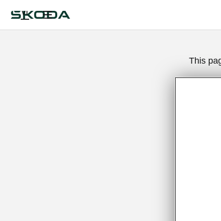
VI
This pa