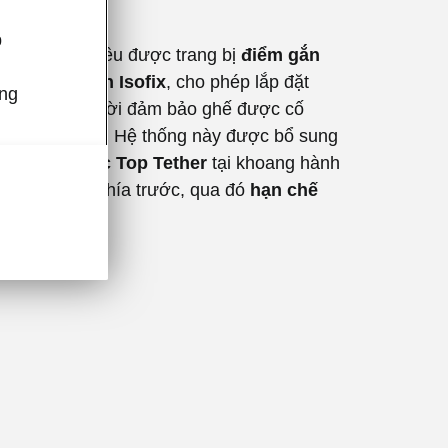
 Isofix
p
u xe Škoda đều được trang bị
điểm gắn
eo tiêu chuẩn Isofix
, cho phép lắp đặt
úng
 dàng đồng thời đảm bảo ghế được cố
n vào thân xe. Hệ thống này được bổ sung
fix hoặc móc Top Tether
tại khoang hành
ế hành khách phía trước, qua đó
hạn chế
ghế trẻ em
.