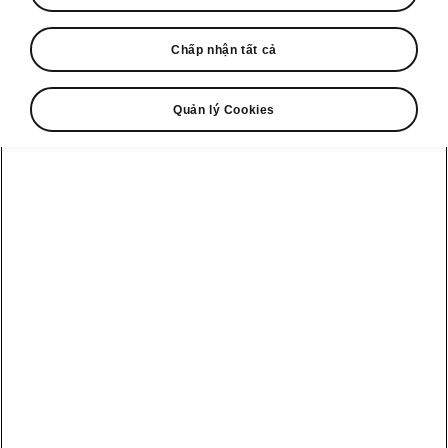
Sportline
Chấp nhận tất cả
Kích thước xe
Quản lý Cookies
Kích thước ngoại thất, nội thất và dung tích
khoang hành lý.