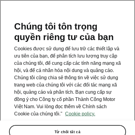
VI
Chúng tôi tôn trọng
quyền riêng tư của bạn
This page is a supplementary page of the opening page.
Click the button to get back.
Cookies được sử dụng để lưu trữ các thiết lập và
ưu tiên của bạn, để phân tích lưu lượng truy cập
Get back to the opening page.
của chúng tôi, để cung cấp các tính năng mạng xã
hội, và để cá nhân hóa nội dung và quảng cáo.
Chúng tôi cũng chia sẻ thông tin về việc sử dụng
trang web của chúng tôi với các đối tác mạng xã
hội, quảng cáo và phân tích. Bạn cung cấp sự
đồng ý cho Công ty cổ phần Thành Công Motor
Việt Nam. Vui lòng đọc thêm về Chính sách
Cookie của chúng tôi."
Cookie policy.
Mọi chi tiết bạn cần
Từ chối tất cả
Thông số kỹ thuật Karoq