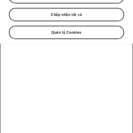
Chấp nhận tất cả
Quản lý Cookies
Karoq Sportline – Dễ dàng đỗ xe
Hỗ trợ đỗ xe thông minh
Intelligent Park Assist hỗ trợ người lái đỗ xe
vào chỗ đỗ song song hoặc vuông góc cũng
như rời khỏi chỗ đỗ song song.