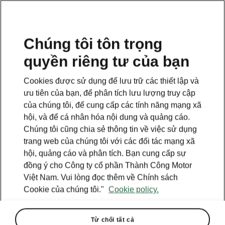
VI
Chúng tôi tôn trọng
quyền riêng tư của bạn
This page is a supplementary page of the opening page.
Click the button to get back.
Cookies được sử dụng để lưu trữ các thiết lập và
ưu tiên của bạn, để phân tích lưu lượng truy cập
Get back to the opening page.
của chúng tôi, để cung cấp các tính năng mạng xã
hội, và để cá nhân hóa nội dung và quảng cáo.
Chúng tôi cũng chia sẻ thông tin về việc sử dụng
trang web của chúng tôi với các đối tác mạng xã
hội, quảng cáo và phân tích. Bạn cung cấp sự
đồng ý cho Công ty cổ phần Thành Công Motor
Việt Nam. Vui lòng đọc thêm về Chính sách
Cookie của chúng tôi."
Cookie policy.
Từ chối tất cả