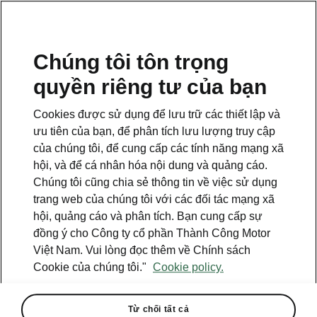
VI
Chúng tôi tôn trọng
quyền riêng tư của bạn
This page is a supplementary page of the opening page.
Click the button to get back.
Cookies được sử dụng để lưu trữ các thiết lập và
ưu tiên của bạn, để phân tích lưu lượng truy cập
Get back to the opening page.
của chúng tôi, để cung cấp các tính năng mạng xã
hội, và để cá nhân hóa nội dung và quảng cáo.
Chúng tôi cũng chia sẻ thông tin về việc sử dụng
trang web của chúng tôi với các đối tác mạng xã
hội, quảng cáo và phân tích. Bạn cung cấp sự
đồng ý cho Công ty cổ phần Thành Công Motor
Việt Nam. Vui lòng đọc thêm về Chính sách
Cookie của chúng tôi."
Cookie policy.
Từ chối tất cả