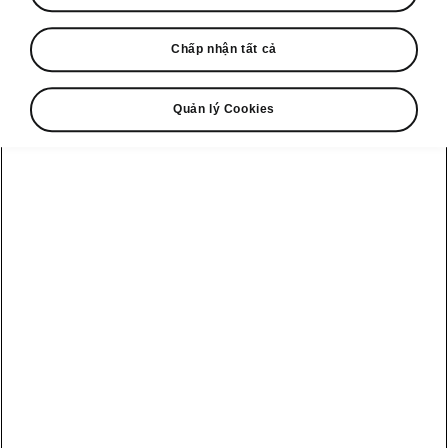
Chấp nhận tất cả
Quản lý Cookies
Škoda Kodiaq easy parking
Hỗ trợ đỗ xe thông minh
(Intelligent Park Assist)
Intelligent Park Assist hỗ trợ người lái đỗ xe
vào các vị trí đỗ song song hoặc vuông góc,