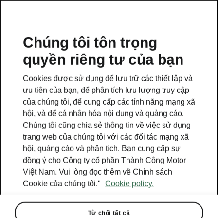
VI
Chúng tôi tôn trọng
quyền riêng tư của bạn
This page is a supplementary page of the opening page.
Click the button to get back.
Cookies được sử dụng để lưu trữ các thiết lập và
ưu tiên của bạn, để phân tích lưu lượng truy cập
Get back to the opening page.
của chúng tôi, để cung cấp các tính năng mạng xã
hội, và để cá nhân hóa nội dung và quảng cáo.
Chúng tôi cũng chia sẻ thông tin về việc sử dụng
trang web của chúng tôi với các đối tác mạng xã
hội, quảng cáo và phân tích. Bạn cung cấp sự
đồng ý cho Công ty cổ phần Thành Công Motor
Việt Nam. Vui lòng đọc thêm về Chính sách
Cookie của chúng tôi."
Cookie policy.
Từ chối tất cả