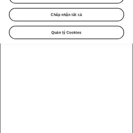
Chấp nhận tất cả
Quản lý Cookies
Kodiaq - Công nghệ thông minh
Cửa cốp điện với Virtual
Pedal
Cửa cốp của Škoda Kodiaq có thể được vận
hành tùy chọn bằng nút bấm từ ghế lái, bằng