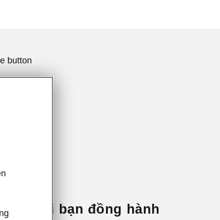
e button
ên
,
ive Người bạn đồng hành
ông