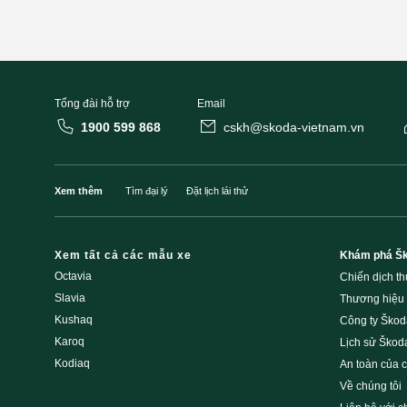
Tổng đài hỗ trợ
Email
1900 599 868
cskh@skoda-vietnam.vn
Xem thêm
Tìm đại lý
Đặt lịch lái thử
Xem tất cả các mẫu xe
Khám phá Š
Octavia
Chiến dịch t
Slavia
Thương hiệu
Kushaq
Công ty Škod
Karoq
Lịch sử Škod
Kodiaq
An toàn của 
Về chúng tôi