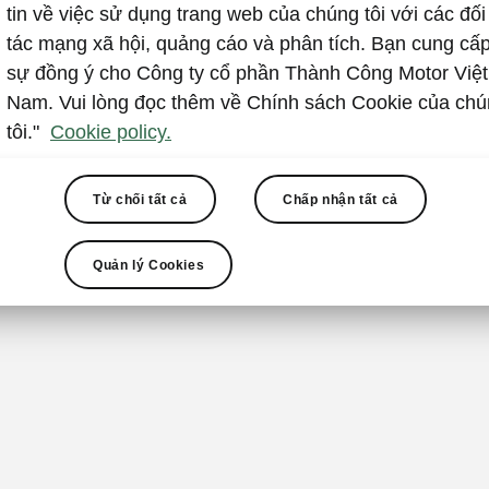
cuốn hú
tin về việc sử dụng trang web của chúng tôi với các đối
tác mạng xã hội, quảng cáo và phân tích. Bạn cung cấ
Dù bạn khám p
sự đồng ý cho Công ty cổ phần Thành Công Motor Việt
đường quanh c
Nam. Vui lòng đọc thêm về Chính sách Cookie của ch
Kodiaq Sportli
tôi."
Cookie policy.
và đầy phong 
với dải đèn n
Từ chối tất cả
Chấp nhận tất cả
Matrix tiêu c
biểu tượng. V
với thanh giá
Quản lý Cookies
màu thân xe và