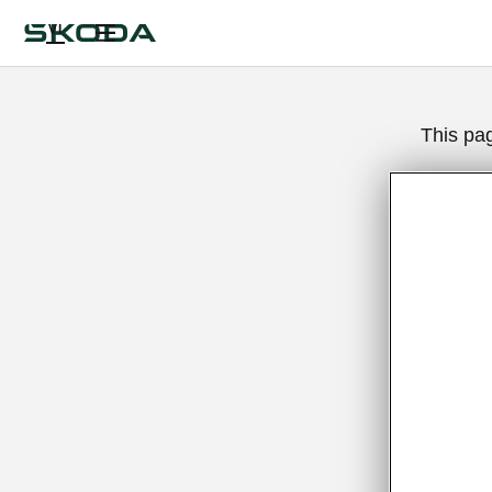
VI
This pa