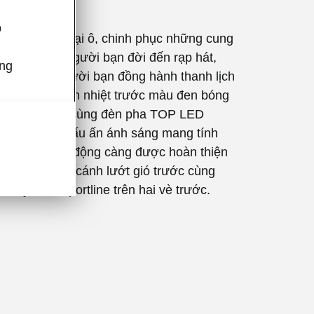
t
p
há vùng ngoại ô, chinh phục những cung
o hay đưa người bạn đời đến rạp hát,
úng
ne luôn là người bạn đồng hành thanh lịch
cách. Lưới tản nhiệt trước màu đen bóng
gang kết hợp cùng đèn pha TOP LED
huẩn tạo nên dấu ấn ánh sáng mang tính
ẻ ngoài năng động càng được hoàn thiện
 nóc màu đen, cánh lướt gió trước cùng
 huy hiệu Sportline trên hai vè trước.