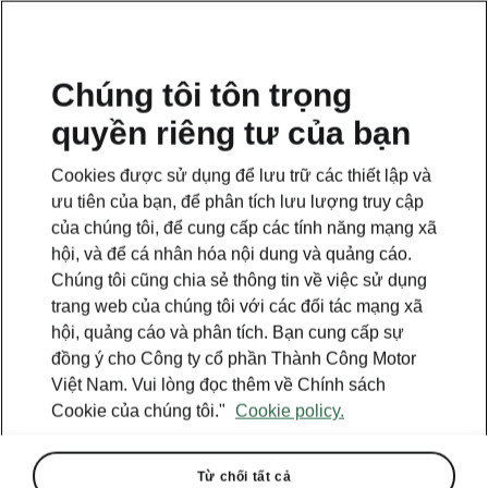
VI
Chúng tôi tôn trọng
quyền riêng tư của bạn
This page is a supplementary page of the opening page.
Click the button to get back.
Cookies được sử dụng để lưu trữ các thiết lập và
ưu tiên của bạn, để phân tích lưu lượng truy cập
Get back to the opening page.
của chúng tôi, để cung cấp các tính năng mạng xã
hội, và để cá nhân hóa nội dung và quảng cáo.
Chúng tôi cũng chia sẻ thông tin về việc sử dụng
trang web của chúng tôi với các đối tác mạng xã
hội, quảng cáo và phân tích. Bạn cung cấp sự
đồng ý cho Công ty cổ phần Thành Công Motor
Việt Nam. Vui lòng đọc thêm về Chính sách
Cookie của chúng tôi."
Cookie policy.
Từ chối tất cả