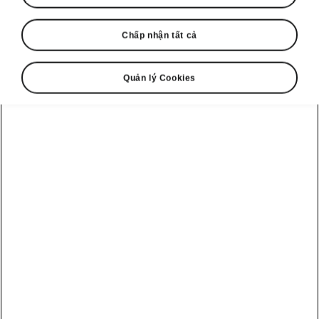
Chấp nhận tất cả
Quản lý Cookies
Kodiaq Sportline – Hỗ trợ an toàn
Front Assist với Hỗ trợ tránh
va chạm
Front Assist là
hệ thống an toàn cảnh báo va
chạm
. Khi đối mặt với nguy cơ va chạm không