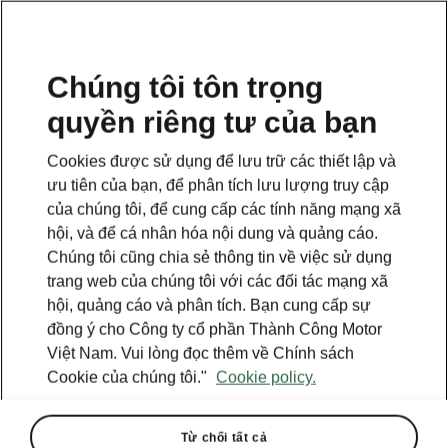
VI
Chúng tôi tôn trọng
quyền riêng tư của bạn
This page is a supplementary page of the opening page.
Click the button to get back.
Cookies được sử dụng để lưu trữ các thiết lập và
ưu tiên của bạn, để phân tích lưu lượng truy cập
Get back to the opening page.
của chúng tôi, để cung cấp các tính năng mạng xã
hội, và để cá nhân hóa nội dung và quảng cáo.
Chúng tôi cũng chia sẻ thông tin về việc sử dụng
trang web của chúng tôi với các đối tác mạng xã
hội, quảng cáo và phân tích. Bạn cung cấp sự
đồng ý cho Công ty cổ phần Thành Công Motor
Việt Nam. Vui lòng đọc thêm về Chính sách
Cookie của chúng tôi."
Cookie policy.
Từ chối tất cả