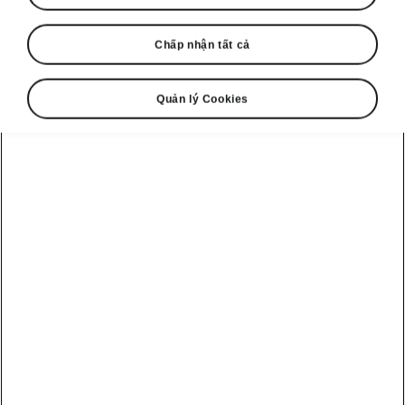
Chấp nhận tất cả
Quản lý Cookies
Kết nối thông minh
Hệ thống giải trí & định vị
thông minh
Màn hình giải trí & định vị 13 inch là trang bị
tiêu chuẩn trên Škoda Octavia RS, hỗ trợ kết