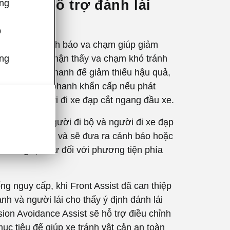
sist & Hỗ trợ đánh lái
ông
a chạm
p
là hệ thống cảnh báo va chạm giúp giảm
tai nạn. Khi nhận thấy va chạm khó tránh
úng
g sẽ tự động phanh để giảm thiểu hậu quả,
thể thực hiện phanh khẩn cấp nếu phát
 bộ hoặc người đi xe đạp cắt ngang đầu xe.
 nhận diện người đi bộ và người đi xe đạp
g chiều với xe và sẽ đưa ra cảnh báo hoặc
 tương tự như đối với phương tiện phía
ng nguy cấp, khi Front Assist đã can thiệp
h và người lái cho thấy ý định đánh lái
ision Avoidance Assist sẽ hỗ trợ điều chỉnh
ục tiêu để giúp xe tránh vật cản an toàn