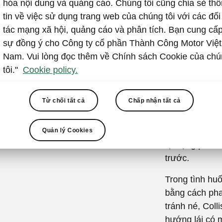
Front As
hóa nội dung và quảng cáo. Chúng tôi cũng chia sẻ th
tin về việc sử dụng trang web của chúng tôi với các đối
tránh v
tác mạng xã hội, quảng cáo và phân tích. Bạn cung cấ
Front Assist 
sự đồng ý cho Công ty cổ phần Thành Công Motor Việt
thiểu nguy cơ 
Nam. Vui lòng đọc thêm về Chính sách Cookie của ch
khỏi, hệ thốn
tôi."
Cookie policy.
đồng thời có 
hiện người đi
Từ chối tất cả
Chấp nhận tất cả
Hệ thống cũng
di chuyển cùn
Quản lý Cookies
tự động phanh
trước.
Trong tình huố
bằng cách phan
tránh né, Coll
hướng lái có m