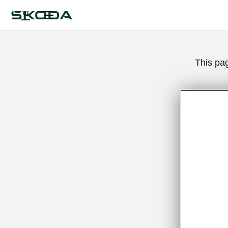
VI
This pa