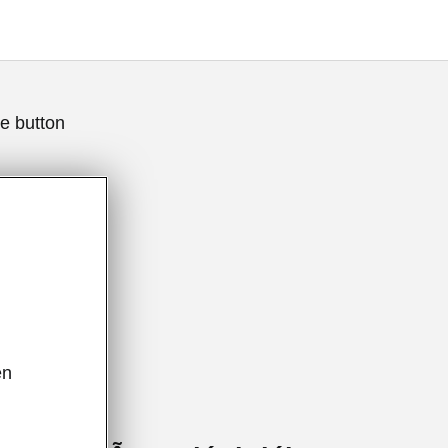
e button
ên
,