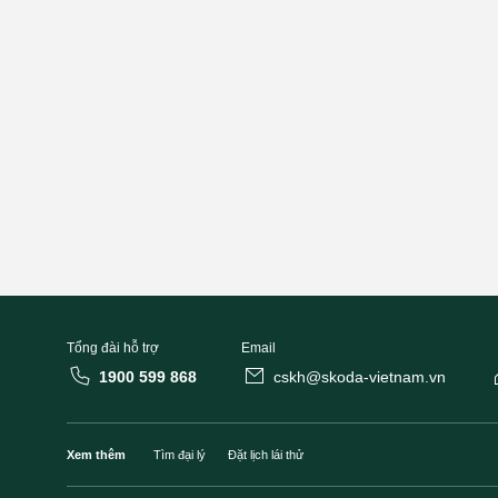
Tổng đài hỗ trợ
Email
1900 599 868
cskh@skoda-vietnam.vn
Xem thêm
Tìm đại lý
Đặt lịch lái thử