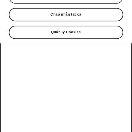
Bài tổng hợp này giới thiệu 18 nhân vật đã
Chấp nhận tất cả
định hình Škoda trong suốt 128 năm — từ
những người sáng lập và tay đua đến kỹ sư,
nhà thiết kế và lãnh đạo đã ảnh hưởng đến các
Quản lý Cookies
mẫu xe, thể thao tốc độ và quá trình chuyển
mình toàn cầu của thương hiệu.
Điểm nhấn gồm những người sáng lập Václav
Laurin và Václav Klement, các tay đua đầu tiên
như Narcis Podsedníček và Václav Vondřich,
các kỹ sư gắn bó dài lâu cùng những lãnh đạo
hiện đại như Jozef Kabaň và Bernhard Maier.
Người sáng lập: Václav
Laurin & Václav