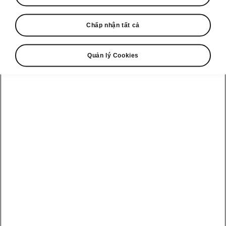
Nhân kỷ niệm 1 năm mẫu xe Skoda Kushaq
Chấp nhận tất cả
chính thức hiện diện tại thị trường Việt Nam,
Škoda Việt Nam chính thức công bố chuỗi
chương trình hành trình trải nghiệm mang tên
Quản lý Cookies
"Cùng Skoda Kushaq vẽ trọn Việt Nam".
Chương trình là hành trình chinh phục 4 điểm
cực của Tổ quốc, nhằm tri ân khách hàng và
lan tỏa tinh thần đam mê khám phá.
Bản đồ cảm xúc mang tinh thần
"Cùng Khám Phá"
Được thiết kế với thông điệp "Let’s
Explore - Cùng khám phá", chiến
dịch "Cùng Skoda Kushaq Việt Nam"