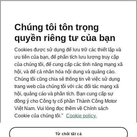
VI
Chúng tôi tôn trọng
quyền riêng tư của bạn
Cookies được sử dụng để lưu trữ các thiết lập và
ưu tiên của bạn, để phân tích lưu lượng truy cập
của chúng tôi, để cung cấp các tính năng mạng xã
hội, và để cá nhân hóa nội dung và quảng cáo.
Chúng tôi cũng chia sẻ thông tin về việc sử dụng
trang web của chúng tôi với các đối tác mạng xã
hội, quảng cáo và phân tích. Bạn cung cấp sự
đồng ý cho Công ty cổ phần Thành Công Motor
Việt Nam. Vui lòng đọc thêm về Chính sách
Hành trình Cùng Kushaq vẽ
Cookie của chúng tôi."
Cookie policy.
trọn Việt Nam
2026-05-26T01:37:13.039+00:00
Từ chối tất cả