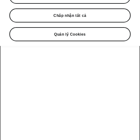
Vào sáng ngày 21 tháng 11 năm 2024, Škoda
Chấp nhận tất cả
Việt Nam và PGBank tổ chức lễ bàn giao tại
Skoda Experience Showroom để trao 22 xe,
với sự tham gia của đại diện hai bên và báo
Quản lý Cookies
chí.
Đây là các mẫu xe nhập khẩu châu Âu, trang bị
công nghệ cao, nhằm nâng cao hiệu suất khai
thác của PGBank và khẳng định niềm tin ngày
càng lớn của doanh nghiệp cùng khách hàng
vào sản phẩm Škoda.
Giao xe tại Skoda
Experience Showroom