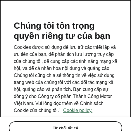
VI
Chúng tôi tôn trọng
quyền riêng tư của bạn
Cookies được sử dụng để lưu trữ các thiết lập và
ưu tiên của bạn, để phân tích lưu lượng truy cập
của chúng tôi, để cung cấp các tính năng mạng xã
hội, và để cá nhân hóa nội dung và quảng cáo.
Chúng tôi cũng chia sẻ thông tin về việc sử dụng
trang web của chúng tôi với các đối tác mạng xã
hội, quảng cáo và phân tích. Bạn cung cấp sự
đồng ý cho Công ty cổ phần Thành Công Motor
Việt Nam. Vui lòng đọc thêm về Chính sách
Škoda Việt Nam bàn giao 22
Cookie của chúng tôi."
Cookie policy.
xe cho PGBank
2024-11-25T03:49:42+00:00
Từ chối tất cả