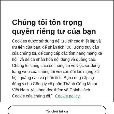
VI
Chúng tôi tôn trọng
quyền riêng tư của bạn
Cookies được sử dụng để lưu trữ các thiết lập và
ưu tiên của bạn, để phân tích lưu lượng truy cập
của chúng tôi, để cung cấp các tính năng mạng xã
hội, và để cá nhân hóa nội dung và quảng cáo.
Chúng tôi cũng chia sẻ thông tin về việc sử dụng
trang web của chúng tôi với các đối tác mạng xã
hội, quảng cáo và phân tích. Bạn cung cấp sự
đồng ý cho Công ty cổ phần Thành Công Motor
Việt Nam. Vui lòng đọc thêm về Chính sách
Škoda Auto tài trợ Giải IIHF
Cookie của chúng tôi."
Cookie policy.
khúc côn cầu thế giới
2023-05-19T09:18:15+00:00
Từ chối tất cả