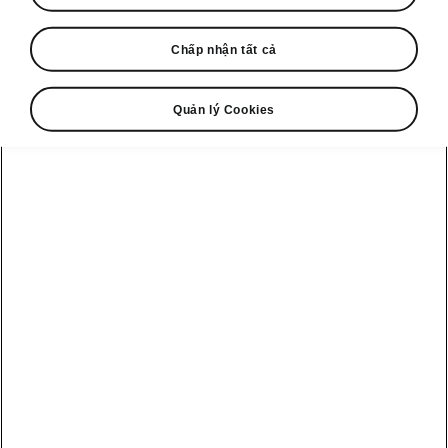
Kể từ năm 1993, Škoda Auto là nhà tài trợ
Chấp nhận tất cả
chính thức của Giải vô địch khúc côn cầu trên
băng IIHF. Tại giải 2023 diễn ra ở Tampere và
Riga, Škoda cung cấp đội xe gồm 45 chiếc,
Quản lý Cookies
phần lớn là xe điện thuần (EV) và xe plug-in
hybrid (PHEV).
Škoda tận dụng sự kiện để giới thiệu nhận
diện thương hiệu mới, trưng bày các mẫu xe
với bộ áo giải đấu và đồng hành độc quyền
cùng ứng dụng IIHF 2023, mang đến các tính
năng thống kê và dự đoán kết quả cho người
hâm mộ.
Bộ nhận diện thương
hiệu mới đang trưng