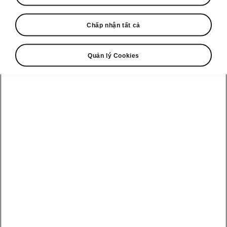
Xe Skoda đỏ dẫn đầu đoàn đua đã là hình
Chấp nhận tất cả
ảnh quen thuộc tại Tour de France.
Škoda là đối tác chính thức từ năm 2004, cung
cấp xe cho giám đốc cuộc đua cùng đội xe hỗ
Quản lý Cookies
trợ lớn. Trong hơn hai thập kỷ, thương hiệu đã
cung cấp nhiều thế hệ Superb, Superb iV plug-
in hybrid và mẫu điện hoàn toàn Enyaq.
2004 – Thế hệ đầu tiên
Škoda Superb