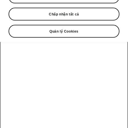
Trước Thế chiến II Škoda nghiên cứu kiểu thân
Chấp nhận tất cả
xe giọt nước để giảm lực cản. Bài viết này giới
thiệu năm mẫu Škoda đã áp dụng kiểu dáng
khí động học — đáng chú ý là 935 Dynamic,
Quản lý Cookies
Popular Monte Carlo, Rapid Six và dòng xe
buýt 532/536.
Những thiết kế này nhấn mạnh lực cản thấp,
ổn định khi chạy tốc độ cao và giải pháp khung
gầm đột phá mở đường cho các bước tiến khí
động học sau này.
Skoda 935 Dynamic