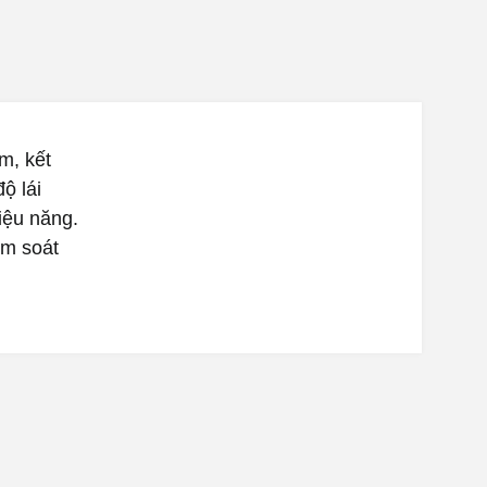
m, kết
ộ lái
hiệu năng.
ểm soát