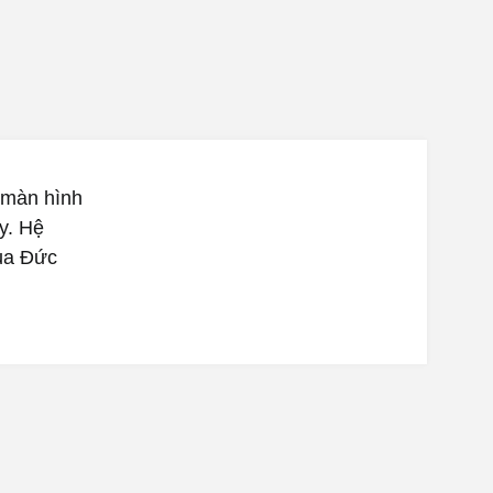
 màn hình
y. Hệ
ủa Đức