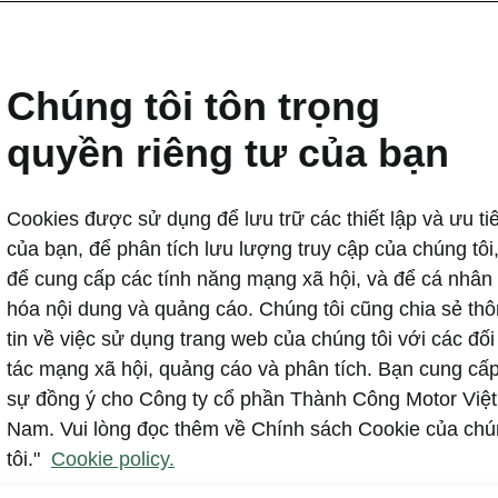
Škoda Việt Nam ra mắt Ko
mới
Chúng tôi tôn trọng
2025-02-25T05:05:32+00:00
quyền riêng tư của bạn
Škoda Việt Nam giới thiệu Kodiaq Thế hệ mới ngày 25
châu Âu. Mẫu mới kế thừa thế hệ đầu tiên từng bán gầ
Cookies được sử dụng để lưu trữ các thiết lập và ưu ti
đoạt hơn 40 giải thưởng quốc tế.
của bạn, để phân tích lưu lượng truy cập của chúng tôi
Có hai phiên bản Premium và Sportline, Kodiaq Thế h
để cung cấp các tính năng mạng xã hội, và để cá nhân
Turbo TSI (190 PS, 320 Nm) đi kèm hộp số DSG 7 cấp 
hóa nội dung và quảng cáo. Chúng tôi cũng chia sẻ th
5 sao Euro NCAP. Giá bán lẻ 1.450.000.000 VND (Pre
tin về việc sử dụng trang web của chúng tôi với các đối
VND (Sportline), khách hàng đặt sớm được bảo hành 
tác mạng xã hội, quảng cáo và phân tích. Bạn cung cấ
sự đồng ý cho Công ty cổ phần Thành Công Motor Việt
Nam. Vui lòng đọc thêm về Chính sách Cookie của ch
tôi."
Cookie policy.