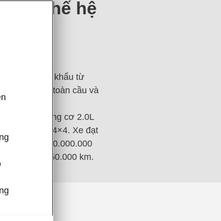
diaq thế hệ
/2/2025, nhập khẩu từ
n 900.000 xe toàn cầu và
ên
,
ệ mới dùng động cơ 2.0L
và dẫn động 4×4. Xe đạt
ông
mium) và 1.480.000.000
5 năm hoặc 150.000 km.
p
úng