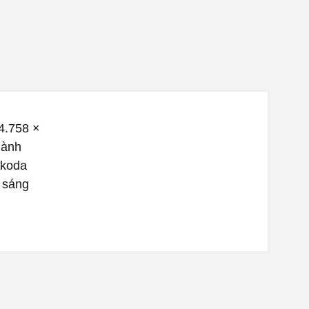
4.758 ×
hành
Skoda
 sáng