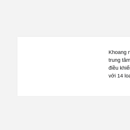
Khoang n
trung tâm
điều khi
với 14 l