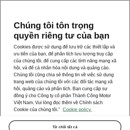
VI
Chúng tôi tôn trọng
quyền riêng tư của bạn
This page is a supplementary page of the opening page.
Click the button to get back.
Cookies được sử dụng để lưu trữ các thiết lập và
ưu tiên của bạn, để phân tích lưu lượng truy cập
Get back to the opening page.
của chúng tôi, để cung cấp các tính năng mạng xã
hội, và để cá nhân hóa nội dung và quảng cáo.
Chúng tôi cũng chia sẻ thông tin về việc sử dụng
trang web của chúng tôi với các đối tác mạng xã
hội, quảng cáo và phân tích. Bạn cung cấp sự
đồng ý cho Công ty cổ phần Thành Công Motor
Việt Nam. Vui lòng đọc thêm về Chính sách
Cookie của chúng tôi."
Cookie policy.
Từ chối tất cả